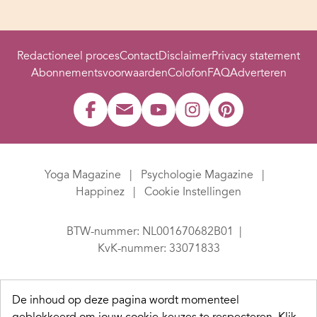
Redactioneel proces
Contact
Disclaimer
Privacy statement
Abonnementsvoorwaarden
Colofon
FAQ
Adverteren
Yoga Magazine
Psychologie Magazine
Happinez
Cookie Instellingen
BTW-nummer: NL001670682B01
KvK-nummer: 33071833
De inhoud op deze pagina wordt momenteel
geblokkeerd om jouw cookie-keuzes te respecteren.
Klik