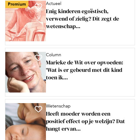
Actueel
Premium
Enig kinderen egoïstisch,
verwend of zielig? Dit zegt de
wetenschap...
Column
Marieke de Wit over opvoeden:
‘Wat is er gebeurd met dit kind
toen ik...
Wetenschap
Heeft moeder worden een
positief effect op je welzijn? Dat
hangt ervan...