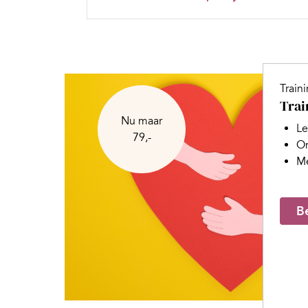
Train
Trai
Nu maar
Le
79,-
Om
Me
Be