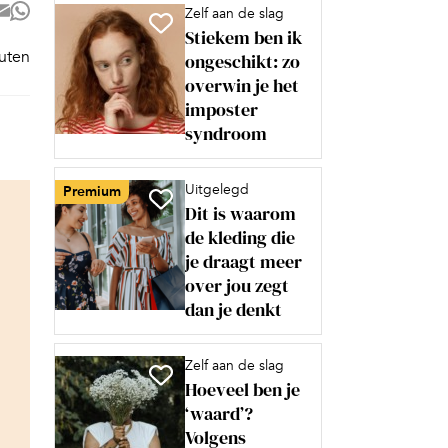
Zelf aan de slag
Stiekem ben ik
nuten
ongeschikt: zo
overwin je het
imposter
syndroom
Uitgelegd
Premium
Dit is waarom
de kleding die
je draagt meer
over jou zegt
dan je denkt
Zelf aan de slag
Hoeveel ben je
‘waard’?
Volgens