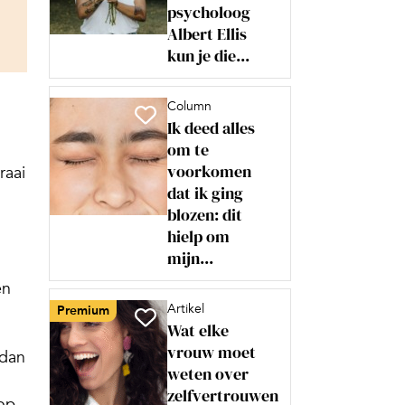
psycholoog
Albert Ellis
kun je die...
Column
Ik deed alles
om te
voorkomen
raai
dat ik ging
blozen: dit
hielp om
mijn...
en
Artikel
Premium
Wat elke
vrouw moet
 dan
weten over
zelfvertrouwen
 op