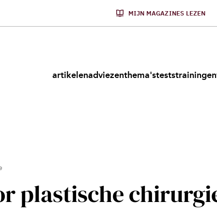
MIJN MAGAZINES LEZEN
artikelen
adviezen
thema's
tests
trainingen
e
or plastische chirurgi