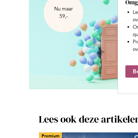
Omga
Nu maar
Le
59,-
ov
On
qu
Pr
ov
Be
Lees ook deze artikele
Premium