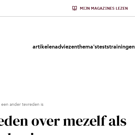
MIJN MAGAZINES LEZEN
artikelen
adviezen
thema's
tests
trainingen
s een ander tevreden is
eden over mezelf als