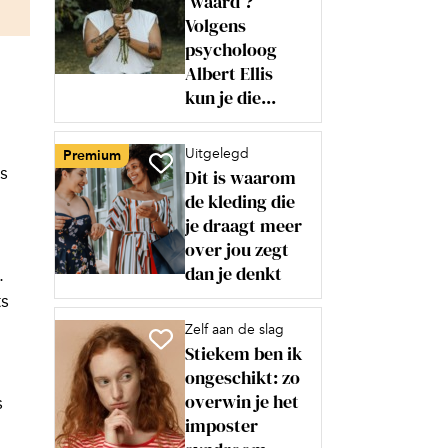
‘waard’?
Volgens
psycholoog
Albert Ellis
kun je die...
Uitgelegd
Premium
is
Dit is waarom
de kleding die
je draagt meer
over jou zegt
dan je denkt
.
ts
Zelf aan de slag
Stiekem ben ik
ongeschikt: zo
overwin je het
s
imposter
.