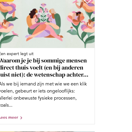
Een expert legt uit
Waarom je je bij sommige mensen
direct thuis voelt (en bij anderen
juist niet): de wetenschap achter...
Als we bij iemand zijn met wie we een klik
voelen, gebeurt er iets ongelooflijks:
allerlei onbewuste fysieke processen,
zoals...
Lees meer