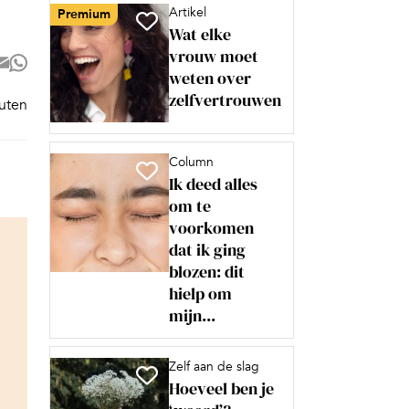
Artikel
Premium
Wat elke
vrouw moet
weten over
zelfvertrouwen
nuten
Column
Ik deed alles
om te
voorkomen
dat ik ging
blozen: dit
hielp om
mijn...
Zelf aan de slag
Hoeveel ben je