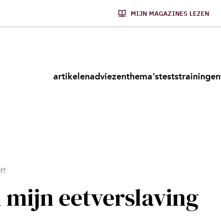
MIJN MAGAZINES LEZEN
artikelen
adviezen
thema's
tests
trainingen
f?
 mijn eetverslaving