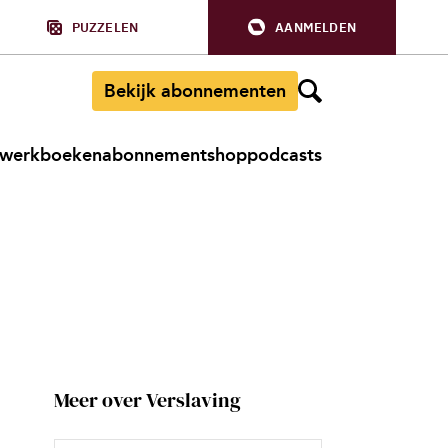
PUZZELEN
AANMELDEN
Bekijk abonnementen
werkboeken
abonnement
shop
podcasts
Meer over Verslaving