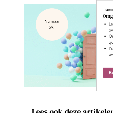
Train
Omga
Nu maar
Le
59,-
ov
On
qu
Pr
ov
Be
Lees ook deze artikele