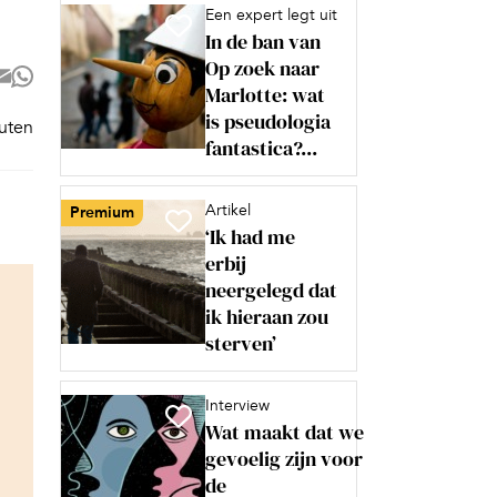
Een expert legt uit
In de ban van
Op zoek naar
Marlotte: wat
is pseudologia
nuten
fantastica?...
Artikel
Premium
‘Ik had me
erbij
neergelegd dat
ik hieraan zou
sterven’
Interview
Wat maakt dat we
gevoelig zijn voor
de