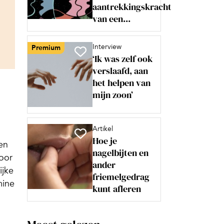
aantrekkingskracht
van een...
Interview
Premium
‘Ik was zelf ook
verslaafd, aan
het helpen van
mijn zoon’
Artikel
Hoe je
en
nagelbijten en
door
ander
ijke
friemelgedrag
mine
kunt afleren