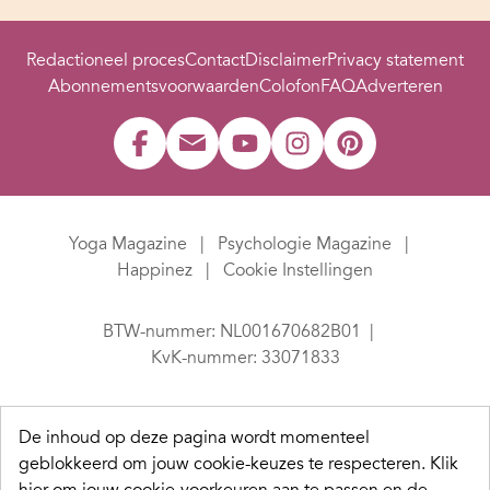
Redactioneel proces
Contact
Disclaimer
Privacy statement
Abonnementsvoorwaarden
Colofon
FAQ
Adverteren
Yoga Magazine
Psychologie Magazine
Happinez
Cookie Instellingen
BTW-nummer: NL001670682B01
KvK-nummer: 33071833
De inhoud op deze pagina wordt momenteel
geblokkeerd om jouw cookie-keuzes te respecteren.
Klik
hier om jouw cookie-voorkeuren aan te passen en de