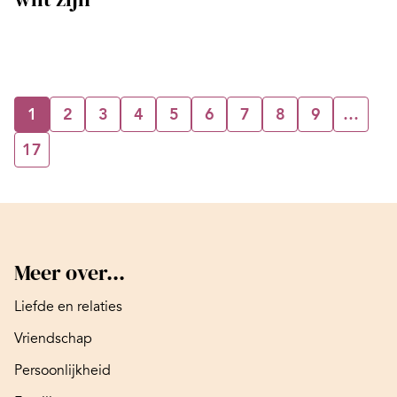
1
2
3
4
5
6
7
8
9
…
17
Meer over...
Liefde en relaties
Vriendschap
Persoonlijkheid