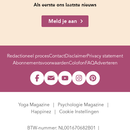
Als eerste ons laatste nieuws
Meld je aan
Redactioneel proces
Contact
Disclaimer
Privacy statement
Abonnementsvoorwaarden
Colofon
FAQ
Adverteren
Yoga Magazine
Psychologie Magazine
Happinez
Cookie Instellingen
BTW-nummer: NL001670682B01