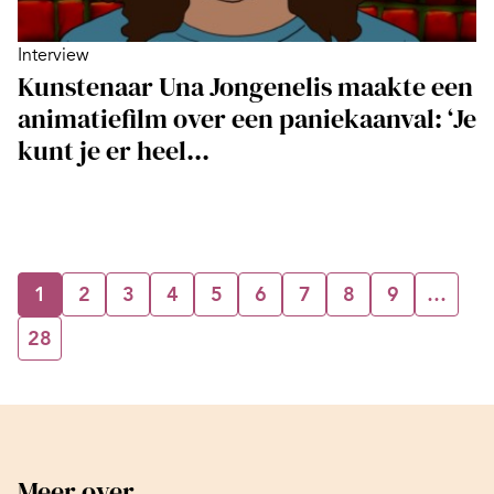
Interview
Kunstenaar Una Jongenelis maakte een
animatiefilm over een paniekaanval: ‘Je
kunt je er heel...
1
2
3
4
5
6
7
8
9
…
28
Meer over...