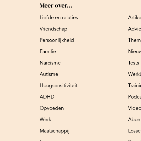
Meer over...
Liefde en relaties
Artik
Vriendschap
Advi
Persoonlijkheid
Them
Familie
Nieuw
Narcisme
Tests
Autisme
Werk
Hoogsensitiviteit
Train
ADHD
Podca
Opvoeden
Video
Werk
Abon
Maatschappij
Loss