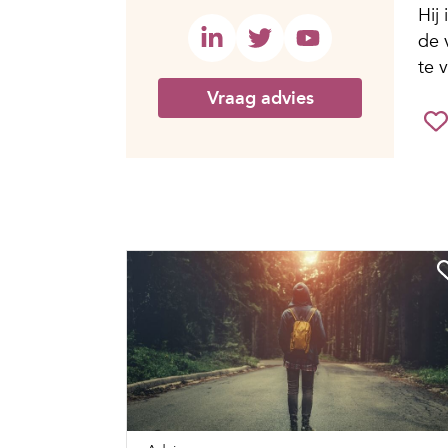
Hij
de 
te 
Vraag advies