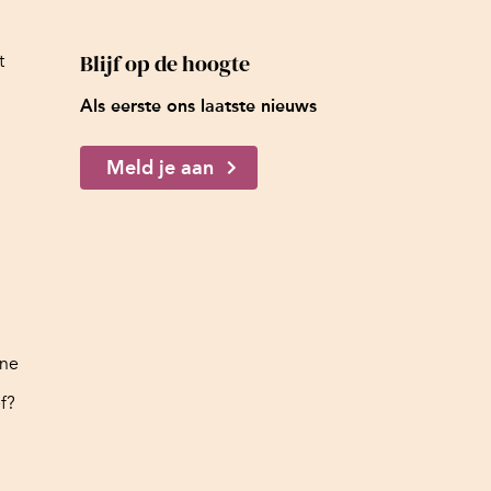
Blijf op de hoogte
t
Als eerste ons laatste nieuws
Meld je aan
ine
f?