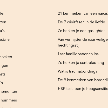
elen
21 kenmerken van een narcis
ezen
De 7 crisisfasen in de liefde
a's
Zo herken je een gaslighter
sbrief
Van vermijdende naar veilige
hechtingsstijl
Laat familiepatronen los
boeken
Zo herken je controledrang
ingen
Wat is traumabonding?
sts
De 9 kenmerken van borderl
's
HSP-test: ben je hoogsensitie
nementen
e nummers