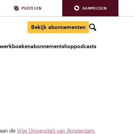
PUZZELEN
AANMELDEN
Bekijk abonnementen
werkboeken
abonnement
shop
podcasts
 aan de
Vrije Universiteit van Amsterdam
.