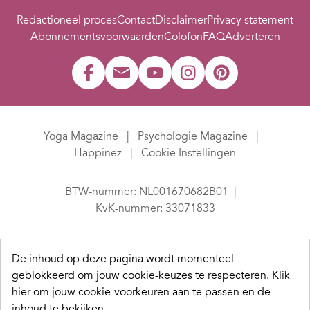
Redactioneel proces
Contact
Disclaimer
Privacy statement
Abonnementsvoorwaarden
Colofon
FAQ
Adverteren
Yoga Magazine
Psychologie Magazine
Happinez
Cookie Instellingen
BTW-nummer: NL001670682B01
KvK-nummer: 33071833
De inhoud op deze pagina wordt momenteel
geblokkeerd om jouw cookie-keuzes te respecteren.
Klik
hier om jouw cookie-voorkeuren aan te passen en de
inhoud te bekijken.