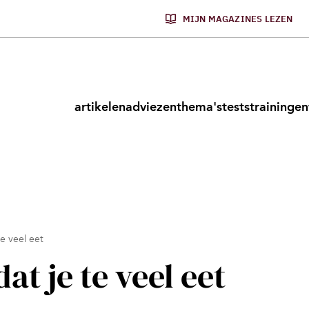
MIJN MAGAZINES LEZEN
artikelen
adviezen
thema's
tests
trainingen
e veel eet
at je te veel eet