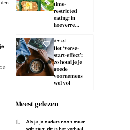
nuten
time-
restricted
eating: in
hoeverre...
Artikel
je
Het ‘verse-
start-effect’:
zo houd je je
 de
goede
voornemens
wel vol
Meest gelezen
Als je je ouders nooit meer
wilt zien: dit is het verhaal