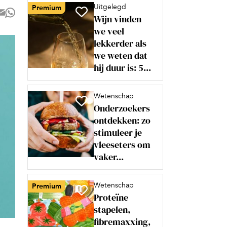
Uitgelegd
Premium
Wijn vinden
we veel
lekkerder als
we weten dat
hij duur is: 5...
Wetenschap
Onderzoekers
ontdekken: zo
stimuleer je
vleeseters om
vaker...
Wetenschap
Premium
Proteïne
stapelen,
fibremaxxing,