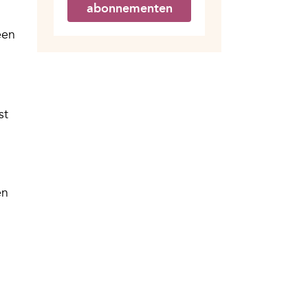
abonnementen
een
st
en