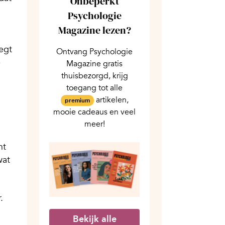
Onbeperkt
Psychologie
Magazine lezen?
zegt
Ontvang Psychologie
e
Magazine gratis
thuisbezorgd, krijg
toegang tot alle
artikelen,
premium
mooie cadeaus en veel
meer!
nt
wat
.
Bekijk alle