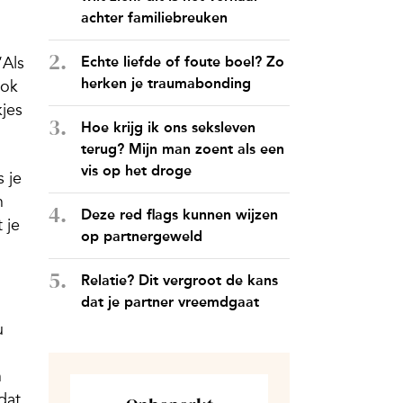
achter familiebreuken
‘Als
Echte liefde of foute boel? Zo
herken je traumabonding
ook
jes
Hoe krijg ik ons seksleven
terug? Mijn man zoent als een
vis op het droge
s je
n
Deze red flags kunnen wijzen
 je
op partnergeweld
Relatie? Dit vergroot de kans
dat je partner vreemdgaat
u
n
dat