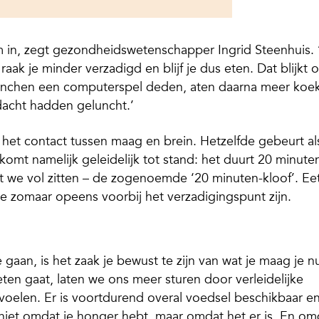
 ’m in, zegt gezondheidswetenschapper Ingrid Steenhuis. 
 raak je minder verzadigd en blijf je dus eten. Dat blijkt 
lunchen een computerspel deden, aten daarna meer koek
dacht hadden geluncht.’
n het contact tussen maag en brein. Hetzelfde gebeurt al
komt namelijk geleidelijk tot stand: het duurt 20 minute
t we vol zitten – de zogenoemde ‘20 minuten-kloof’. Eet
je zomaar opeens voorbij het verzadigingspunt zijn.
 gaan, is het zaak je bewust te zijn van wat je maag je n
 eten gaat, laten we ons meer sturen door verleidelijke
voelen. Er is voortdurend overal voedsel beschikbaar e
t niet omdat je honger hebt, maar omdat het er is. En om