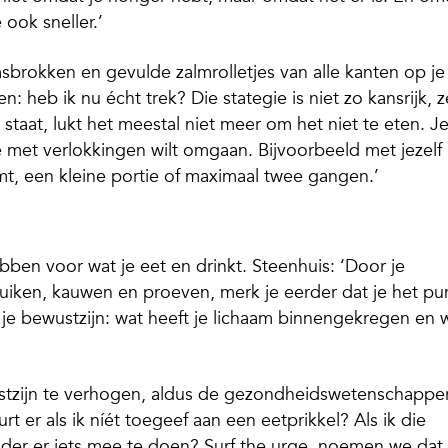
ook sneller.’
sbrokken en gevulde zalmrolletjes van alle kanten op je
n: heb ik nu écht trek? Die stategie is niet zo kansrijk, 
 staat, lukt het meestal niet meer om het niet te eten. J
 met verlokkingen wilt omgaan. Bijvoorbeeld met jezelf
mt, een kleine portie of maximaal twee gangen.’
bben voor wat je eet en drinkt. Steenhuis: ‘Door je
 ruiken, kauwen en proeven, merk je eerder dat je het pu
e je bewustzijn: wat heeft je lichaam binnengekregen en 
stzijn te verhogen, aldus de gezondheidswetenschapper
 er als ik níét toegeef aan een eetprikkel? Als ik die
der er iets mee te doen?
Surf the
urge
, noemen we dat.