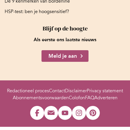
De 9 kenmerken van borderline
HSP-test: ben je hoogsensitief?
Blijf op de hoogte
Als eerste ons laatste nieuws
Meld je aan
Redactioneel proces
Contact
Disclaimer
Privacy statement
Abonnementsvoorwaarden
Colofon
FAQ
Adverteren