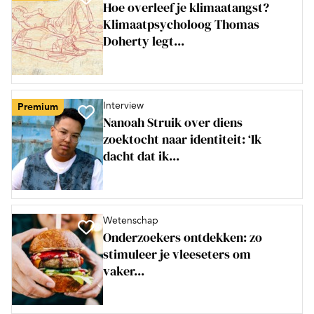
Hoe overleef je klimaatangst?
Klimaatpsycholoog Thomas
Doherty legt...
Interview
Premium
Nanoah Struik over diens
zoektocht naar identiteit: ‘Ik
dacht dat ik...
Wetenschap
Onderzoekers ontdekken: zo
stimuleer je vleeseters om
vaker...