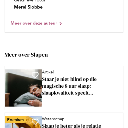
Geschreven door
Merel Slobbe
Meer over deze auteur
Meer over Slapen
Artikel
Staar je niet blind op die
magische 8 uur slaap:
slaapkwaliteit speelt...
Wetenschap
Premium
Slaap je beter als je relatie