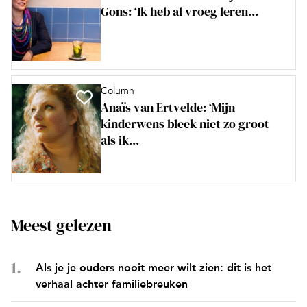
Gons: ‘Ik heb al vroeg leren...
Column
Anaïs van Ertvelde: ‘Mijn
kinderwens bleek niet zo groot
als ik...
Meest gelezen
Als je je ouders nooit meer wilt zien: dit is het
verhaal achter familiebreuken