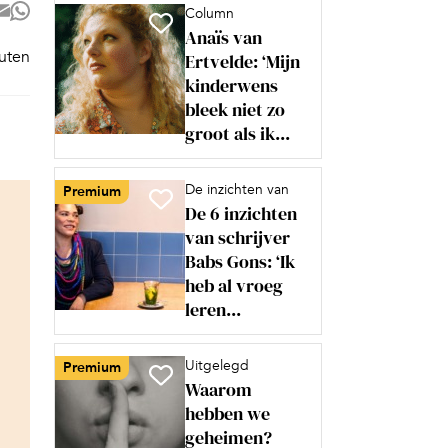
Column
Anaïs van
nuten
Ertvelde: ‘Mijn
kinderwens
bleek niet zo
groot als ik...
De inzichten van
Premium
De 6 inzichten
van schrijver
Babs Gons: ‘Ik
heb al vroeg
leren...
Uitgelegd
Premium
Waarom
hebben we
geheimen?