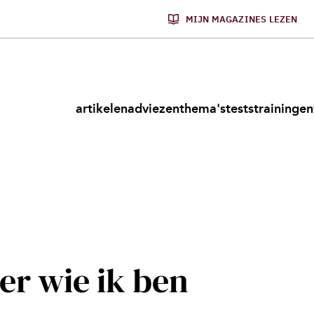
MIJN MAGAZINES LEZEN
artikelen
adviezen
thema's
tests
trainingen
er wie ik ben