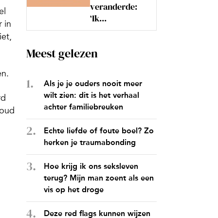
veranderde:
el
‘Ik...
 in
iet,
Meest gelezen
en.
Als je je ouders nooit meer
wilt zien: dit is het verhaal
rd
achter familiebreuken
houd
Echte liefde of foute boel? Zo
herken je traumabonding
Hoe krijg ik ons seksleven
terug? Mijn man zoent als een
vis op het droge
Deze red flags kunnen wijzen