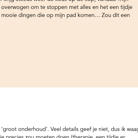
l overwogen om te stoppen met alles en het een tijdje
de mooie dingen die op mijn pad komen… Zou dit een
oor ‘groot onderhoud’. Veel details geef je niet, dus ik waa
 je precies zou moeten doen (therapie, een tijdje er