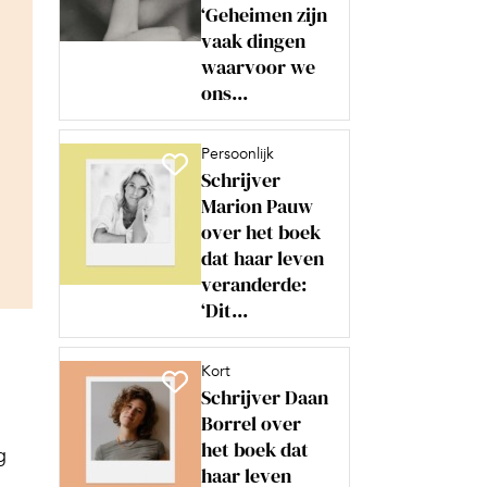
‘Geheimen zijn
vaak dingen
waarvoor we
ons...
Persoonlijk
Schrijver
Marion Pauw
over het boek
dat haar leven
veranderde:
‘Dit...
Kort
Schrijver Daan
Borrel over
het boek dat
g
haar leven