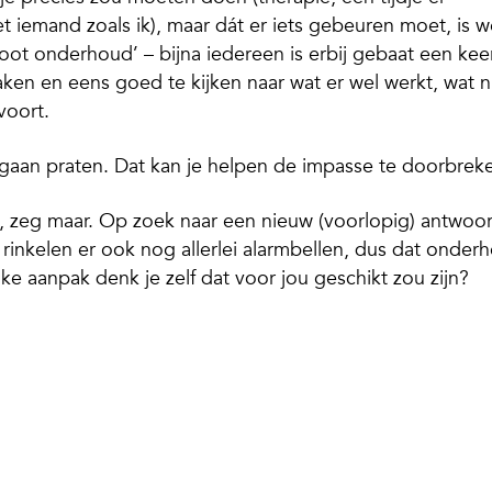
t iemand zoals ik), maar dát er iets gebeuren moet, is w
root onderhoud’ – bijna iedereen is erbij gebaat een keer
maken en eens goed te kijken naar wat er wel werkt, wat n
voort.
d gaan praten. Dat kan je helpen de impasse te doorbrek
’, zeg maar. Op zoek naar een nieuw (voorlopig) antwoo
e rinkelen er ook nog allerlei alarmbellen, dus dat onder
lke aanpak denk je zelf dat voor jou geschikt zou zijn?