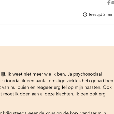
leestijd 2 mi
 lijf. Ik weet niet meer wie ik ben. Ja psychosociaal
r doordat ik een aantal ernstige ziektes heb gehad ben
t van huilbuien en reageer erg fel op mijn naasten. Ook
at moet ik doen aan al deze klachten. Ik ben ook erg
r krijg steeds weer de kous op de kop, vandaar mijn