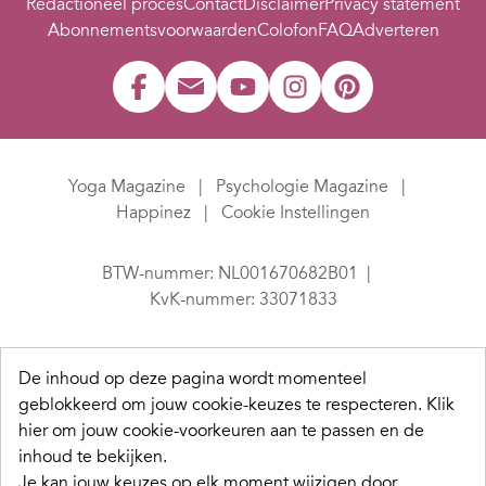
Redactioneel proces
Contact
Disclaimer
Privacy statement
Abonnementsvoorwaarden
Colofon
FAQ
Adverteren
Yoga Magazine
Psychologie Magazine
Happinez
Cookie Instellingen
BTW-nummer: NL001670682B01
KvK-nummer: 33071833
De inhoud op deze pagina wordt momenteel
geblokkeerd om jouw cookie-keuzes te respecteren.
Klik
hier om jouw cookie-voorkeuren aan te passen en de
inhoud te bekijken.
Je kan jouw keuzes op elk moment wijzigen door