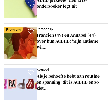
ADHD prikkels? Een arts-
onderzoeker legt uit
Persoonlijk
Premium
Francien (49) en Annabel (44)
over hun AuDHD: ‘Mijn autisme
wil...
Actueel
Als je behoefte hebt aan routine
én spanning: dit is AuDHD en zo
ziet...