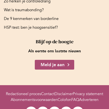
Zo herken je controledrang
Wat is traumabonding?
De 9 kenmerken van borderline
HSP-test: ben je hoogsensitief?
Blijf op de hoogte
Als eerste ons laatste nieuws
Meld je aan
Redactioneel proces
Contact
Disclaimer
Privacy statement
Abonnementsvoorwaarden
Colofon
FAQ
Adverteren