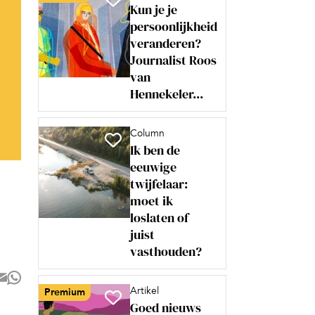
Kun je je
persoonlijkheid
veranderen?
Journalist Roos
van
Hennekeler...
Column
Ik ben de
eeuwige
twijfelaar:
moet ik
loslaten of
juist
vasthouden?
Artikel
Premium
Goed nieuws