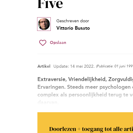
Five
Geschreven door
Vittorio Busato
Opslaan
Artikel
Update: 14 mei 2022.
(Publicatie: 01 juni 199
Extraversie, Vriendelijkheid, Zorgvuld
Ervaringen. Steeds meer psychologen o
complex als persoonlijkheid terug te v
daarvan.
Doorlezen + toegang tot alle art