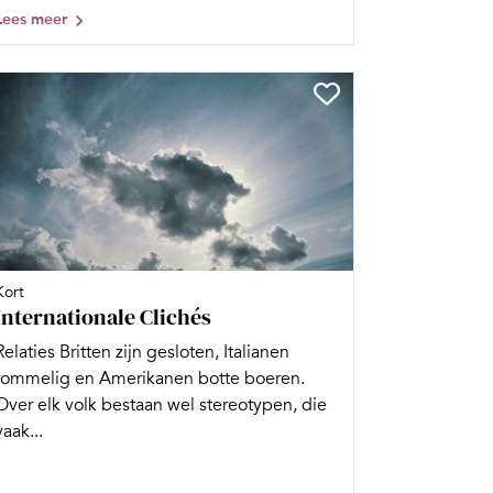
Lees meer
Kort
Internationale Clichés
Relaties Britten zijn gesloten, Italianen
rommelig en Ame­ri­kanen botte boeren.
Over elk volk bestaan wel stereotypen, die
vaak...