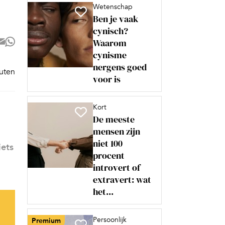
Wetenschap
Ben je vaak
cynisch?
Waarom
cynisme
nergens goed
nuten
voor is
Kort
De meeste
mensen zijn
niet 100
iets
procent
introvert of
extravert: wat
het...
Persoonlijk
Premium