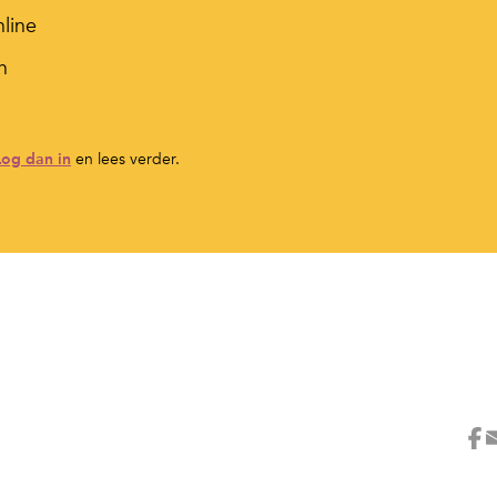
nline
n
Log dan in
en lees verder.