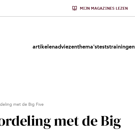
MIJN MAGAZINES LEZEN
artikelen
adviezen
thema's
tests
trainingen
rdeling met de Big Five
ordeling met de Big