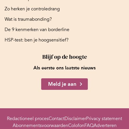
Zo herken je controledrang
Wat is traumabonding?
De 9 kenmerken van borderline
HSP-test: ben je hoogsensitief?
Blijf op de hoogte
Als eerste ons laatste nieuws
Meld je aan
Redactioneel proces
Contact
Disclaimer
Privacy statement
Abonnementsvoorwaarden
Colofon
FAQ
Adverteren