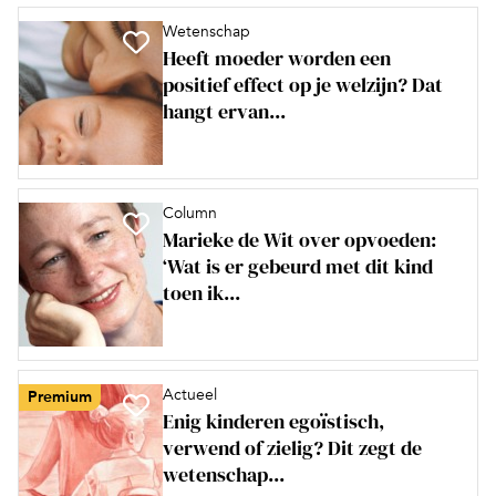
Wetenschap
Heeft moeder worden een
positief effect op je welzijn? Dat
hangt ervan...
Column
Marieke de Wit over opvoeden:
‘Wat is er gebeurd met dit kind
toen ik...
Actueel
Premium
Enig kinderen egoïstisch,
verwend of zielig? Dit zegt de
wetenschap...