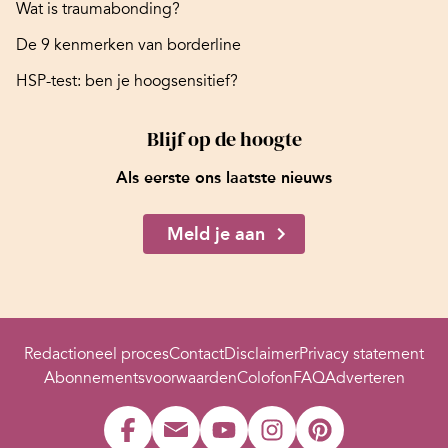
Wat is traumabonding?
De 9 kenmerken van borderline
HSP-test: ben je hoogsensitief?
Blijf op de hoogte
Als eerste ons laatste nieuws
Meld je aan
Redactioneel proces
Contact
Disclaimer
Privacy statement
Abonnementsvoorwaarden
Colofon
FAQ
Adverteren