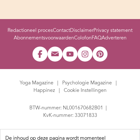
Redactioneel proces
Contact
Disclaimer
Privacy statement
Abonnementsvoorwaarden
Colofon
FAQ
Adverteren
Yoga Magazine
Psychologie Magazine
Happinez
Cookie Instellingen
BTW-nummer: NL001670682B01
KvK-nummer: 33071833
De inhoud op deze pagina wordt momenteel