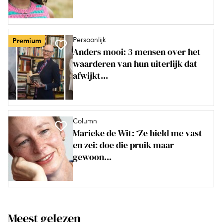
Persoonlijk
Premium
Anders mooi: 3 mensen over het
waarderen van hun uiterlijk dat
afwijkt...
Column
Marieke de Wit: ‘Ze hield me vast
en zei: doe die pruik maar
gewoon...
Meest gelezen