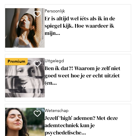
Persoonlijk
Er is altijd wel íéts als ik in de
spiegel kijk. Hoe waardeer ik
mijn...
Uitgelegd
Premium
Ben ík dat?! Waarom je zelf niet
goed weet hoe je er echt uitziet
(en...
Wetenschap
Jezelf ‘high’ ademen? Met deze
ademtechniek kun je
psychedelische...