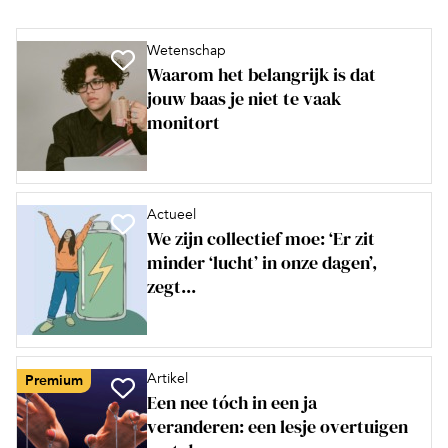
Wetenschap
Waarom het belangrijk is dat
jouw baas je niet te vaak
monitort
Actueel
We zijn collectief moe: ‘Er zit
minder ‘lucht’ in onze dagen’,
zegt...
Artikel
Premium
Een nee tóch in een ja
veranderen: een lesje overtuigen