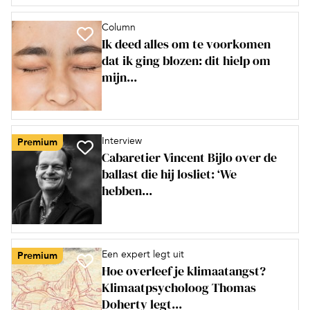
Column
Ik deed alles om te voorkomen
dat ik ging blozen: dit hielp om
mijn...
Interview
Premium
Cabaretier Vincent Bijlo over de
ballast die hij losliet: ‘We
hebben...
Een expert legt uit
Premium
Hoe overleef je klimaatangst?
Klimaatpsycholoog Thomas
Doherty legt...