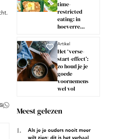
time-
restricted
cht.
eating: in
hoeverre...
Artikel
Het ‘verse-
start-effect’:
zo houd je je
goede
voornemens
wel vol
Meest gelezen
Als je je ouders nooit meer
wilt zien: dit is het verhaal