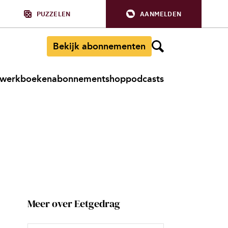
PUZZELEN
AANMELDEN
Bekijk abonnementen
werkboeken
abonnement
shop
podcasts
Meer over Eetgedrag