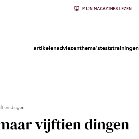
MIJN MAGAZINES LEZEN
artikelen
adviezen
thema's
tests
trainingen
jftien dingen
maar vijftien dingen