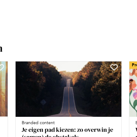
n
Pr
Branded content
Je eigen pad kiezen: zo overwin je
(samen) de obstakels