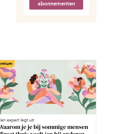
abonnementen
emium
Een expert legt uit
Waarom je je bij sommige mensen
direct thuis voelt (en bij anderen