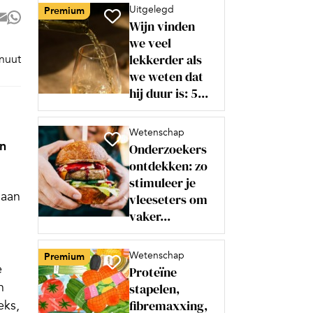
Uitgelegd
Premium
Wijn vinden
we veel
lekkerder als
inuut
we weten dat
hij duur is: 5...
Wetenschap
n
Onderzoekers
ontdekken: zo
stimuleer je
 aan
vleeseters om
vaker...
Wetenschap
Premium
e
Proteïne
n
stapelen,
fibremaxxing,
eks,