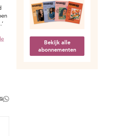
d
ben
.’
de
Bekijk alle
abonnementen