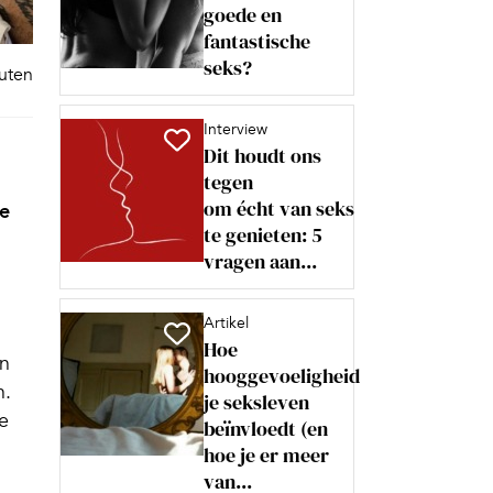
goede en
fantastische
seks?
nuten
Interview
Dit houdt ons
tegen
om écht van seks
ke
te genieten: 5
vragen aan...
Artikel
Hoe
in
hooggevoeligheid
n.
je seksleven
e
beïnvloedt (en
hoe je er meer
van...