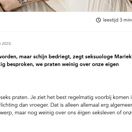
leestijd 3 mi
r 2023)
 worden, maar schijn bedriegt, zegt seksuologe Marie
kig besproken, we praten weinig over onze eigen
eks praten. Je ziet het best regelmatig voorbij komen 
ichting dan vroeger. Dat is alleen allemaal erg algemee
werp, maar nog weinig over ons éígen seksleven of onz