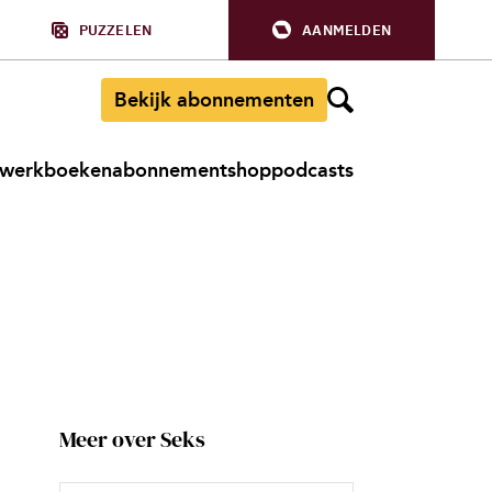
PUZZELEN
AANMELDEN
Bekijk abonnementen
werkboeken
abonnement
shop
podcasts
Meer over Seks