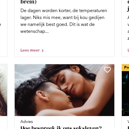
brein)
De dagen worden korter, de temperaturen
lager. Niks mis mee, want bij kou gedijen
e
we namelijk best goed. Dit is wat de
wetenschap...
Lees meer
Pr
Advies
Hoe bespreek ik ons seksleven?