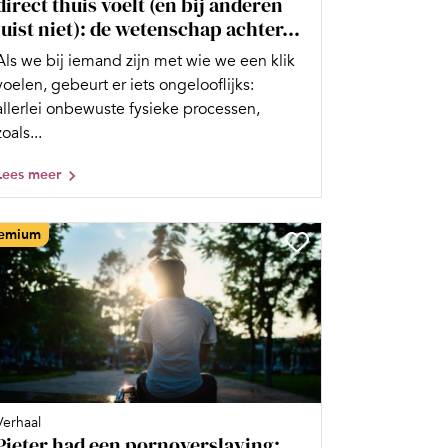
direct thuis voelt (en bij anderen
juist niet): de wetenschap achter...
Als we bij iemand zijn met wie we een klik
voelen, gebeurt er iets ongelooflijks:
allerlei onbewuste fysieke processen,
zoals...
Lees meer
emium
Verhaal
Pieter had een pornoverslaving: