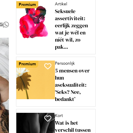
Artikel
Premium
Seksuele
assertiviteit:
eerlijk zeggen
wat je wél en
níét wil, zo
pak...
Persoonlijk
Premium
5 mensen over
hun
aseksualiteit:
‘Seks? Nee,
bedankt’
Kort
Wat is het
verschil tussen