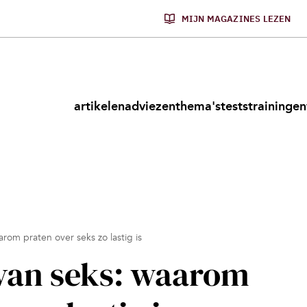
MIJN MAGAZINES LEZEN
artikelen
adviezen
thema's
tests
trainingen
rom praten over seks zo lastig is
van seks: waarom