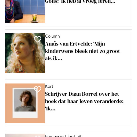
Gons: ‘Ik heb al vroeg leren...
Column
Anaïs van Ertvelde: ‘Mijn
kinderwens bleek niet zo groot
als ik...
Kort
Schrijver Daan Borrel over het
boek dat haar leven veranderde:
‘Ik...
Een expert legt uit