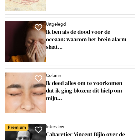
Uitgelegd
Ik ben als de dood voor de
oceaan: waarom het brein alarm
slaat...
Column
Ik deed alles om te voorkomen
dat ik ging blozen: dit hielp om
mijn...
Interview
Premium
Cabaretier Vincent Bijlo over de