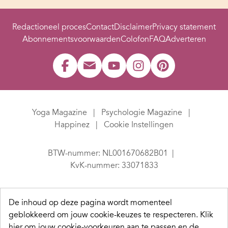
Redactioneel proces
Contact
Disclaimer
Privacy statement
Abonnementsvoorwaarden
Colofon
FAQ
Adverteren
Yoga Magazine
Psychologie Magazine
Happinez
Cookie Instellingen
BTW-nummer: NL001670682B01
KvK-nummer: 33071833
De inhoud op deze pagina wordt momenteel
geblokkeerd om jouw cookie-keuzes te respecteren.
Klik
hier om jouw cookie-voorkeuren aan te passen en de