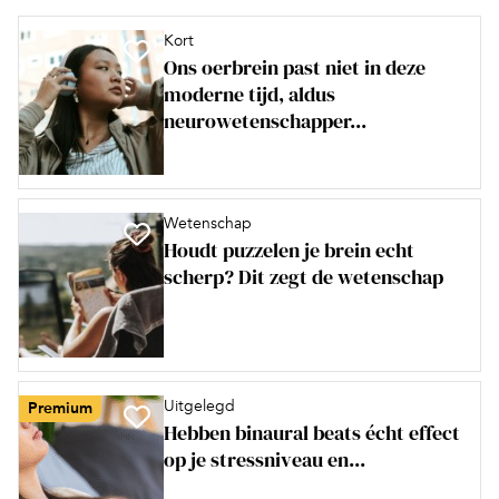
Kort
Ons oerbrein past niet in deze
moderne tijd, aldus
neurowetenschapper...
Wetenschap
Houdt puzzelen je brein echt
scherp? Dit zegt de wetenschap
Uitgelegd
Premium
Hebben binaural beats écht effect
op je stressniveau en...