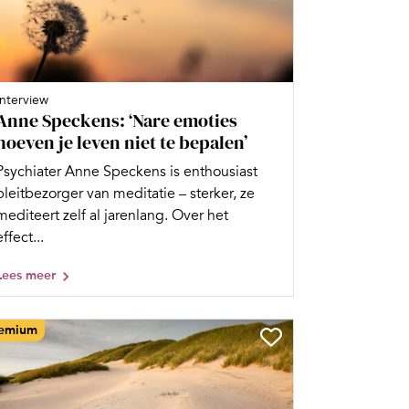
Interview
Anne Speckens: ‘Nare emoties
hoeven je leven niet te bepalen’
Psychiater Anne Speckens is enthousiast
pleitbezorger van meditatie – sterker, ze
mediteert zelf al jarenlang. Over het
effect...
Lees meer
emium