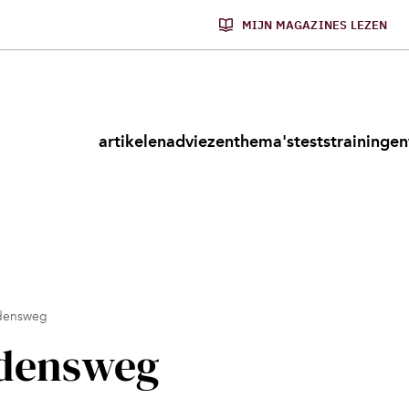
MIJN MAGAZINES LEZEN
artikelen
adviezen
thema's
tests
trainingen
ijdensweg
ijdensweg