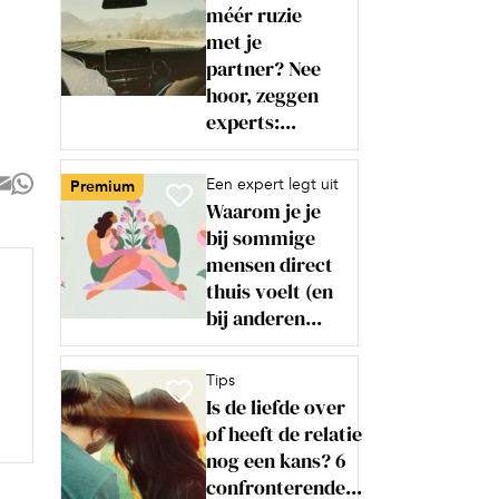
méér ruzie
met je
partner? Nee
hoor, zeggen
experts:...
Een expert legt uit
Premium
Waarom je je
bij sommige
mensen direct
thuis voelt (en
bij anderen...
Tips
Is de liefde over
of heeft de relatie
nog een kans? 6
confronterende...