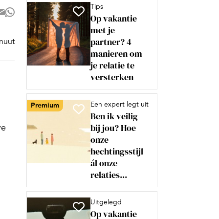
Tips
Op vakantie
met je
partner? 4
inuut
manieren om
je relatie te
versterken
Een expert legt uit
Premium
Ben ik veilig
bij jou? Hoe
ve
onze
hechtingsstijl
ál onze
relaties...
Uitgelegd
Op vakantie