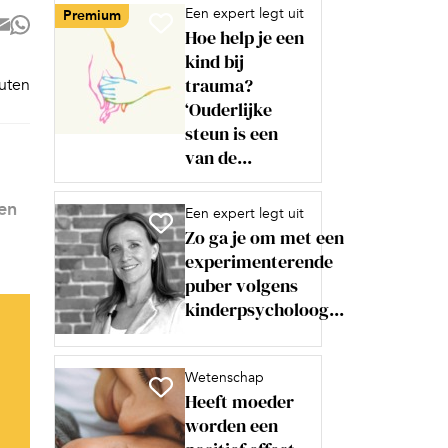
Een expert legt uit
Premium
Hoe help je een
kind bij
trauma?
nuten
‘Ouderlijke
steun is een
van de...
en
Een expert legt uit
Zo ga je om met een
experimenterende
puber volgens
kinderpsycholoog...
Wetenschap
Heeft moeder
worden een