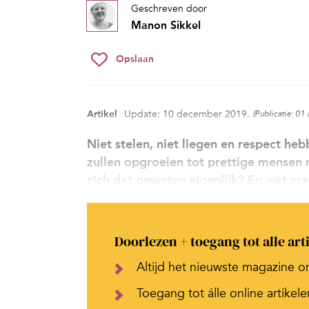
Geschreven door
Manon Sikkel
Opslaan
Artikel
Update: 10 december 2019.
(Publicatie: 01 
Niet stelen, niet liegen en respect h
zullen opgroeien tot prettige mensen
zich dat geweten eigenlijk? En wat ma
Doorlezen + toegang tot alle art
Altijd het nieuwste magazine o
Toegang tot álle online artikele