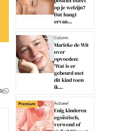
positief effect
op je welzijn?
Dat hangt
ervan...
Column
Marieke de Wit
over
opvoeden:
‘Wat is er
gebeurd met
dit kind toen
ik...
Actueel
Premium
Enig kinderen
egoïstisch,
verwend of