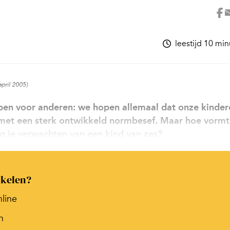
leestijd 10 mi
april 2005)
ebben voor anderen: we hopen allemaal dat onze kinder
 met een sterk ontwikkeld normbesef. Maar hoe vormt
g je verwachten van een kind van zes?
ikelen?
nline
n