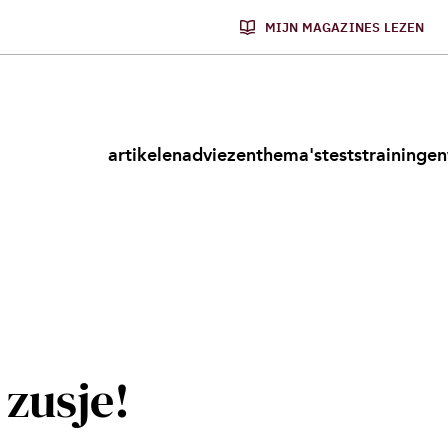
MIJN MAGAZINES LEZEN
artikelen
adviezen
thema's
tests
trainingen
 zusje!