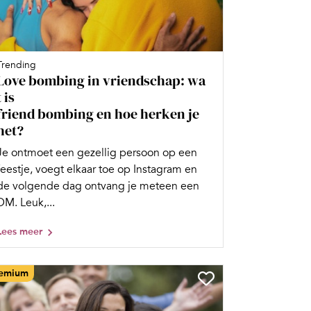
Trending
Love bombing in vriendschap: wa
t is
friend bombing en hoe herken je
het?
Je ontmoet een gezellig persoon op een
feestje, voegt elkaar toe op Instagram en
de volgende dag ontvang je meteen een
DM. Leuk,...
Lees meer
emium