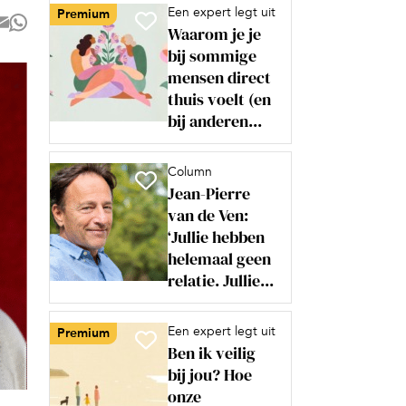
Een expert legt uit
Premium
Waarom je je
bij sommige
mensen direct
thuis voelt (en
bij anderen...
Column
Jean-Pierre
van de Ven:
‘Jullie hebben
helemaal geen
relatie. Jullie...
Een expert legt uit
Premium
Ben ik veilig
bij jou? Hoe
onze