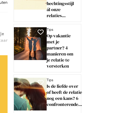
nuten
hechtingsstijl
ál onze
relaties...
Tips
je
Op vakantie
kaar
met je
partner? 4
manieren om
je relatie te
versterken
Tips
Is de liefde over
of heeft de relatie
nog een kans? 6
confronterende...