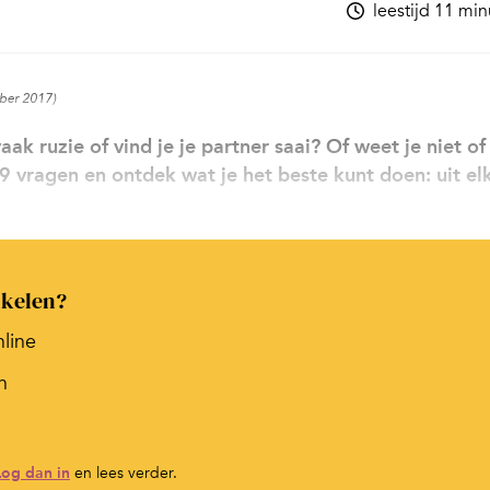
leestijd 11 mi
mber 2017)
ak ruzie of vind je je partner saai? Of weet je niet of 
vragen en ontdek wat je het beste kunt doen: uit el
ikelen?
nline
n
Log dan in
en lees verder.