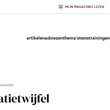
MIJN MAGAZINES LEZEN
artikelen
adviezen
thema's
tests
trainingen
tietwijfel
atietwijfel