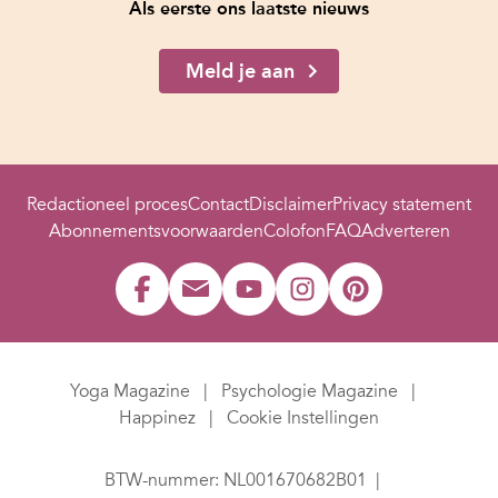
Als eerste ons laatste nieuws
Meld je aan
Redactioneel proces
Contact
Disclaimer
Privacy statement
Abonnementsvoorwaarden
Colofon
FAQ
Adverteren
Yoga Magazine
Psychologie Magazine
Happinez
Cookie Instellingen
BTW-nummer: NL001670682B01