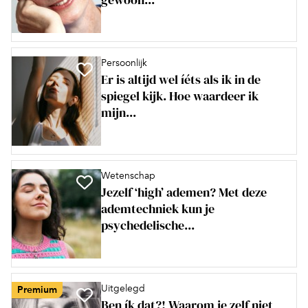
Persoonlijk
Er is altijd wel íéts als ik in de
spiegel kijk. Hoe waardeer ik
mijn...
Wetenschap
Jezelf ‘high’ ademen? Met deze
ademtechniek kun je
psychedelische...
Uitgelegd
Premium
Ben ík dat?! Waarom je zelf niet