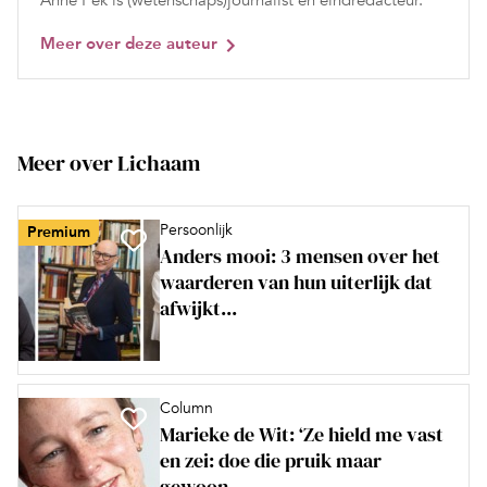
Anne Pek is (wetenschaps)journalist en eindredacteur.
Meer over deze auteur
Meer over Lichaam
Persoonlijk
Premium
Anders mooi: 3 mensen over het
waarderen van hun uiterlijk dat
afwijkt...
Column
Marieke de Wit: ‘Ze hield me vast
en zei: doe die pruik maar
gewoon...