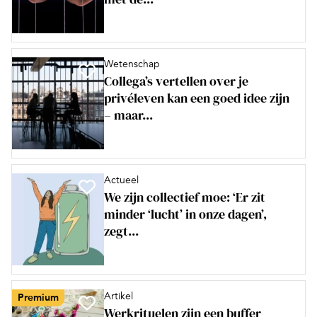
Wetenschap
Collega’s vertellen over je
privéleven kan een goed idee zijn
– maar...
Actueel
We zijn collectief moe: ‘Er zit
minder ‘lucht’ in onze dagen’,
zegt...
Artikel
Premium
Werkrituelen zijn een buffer