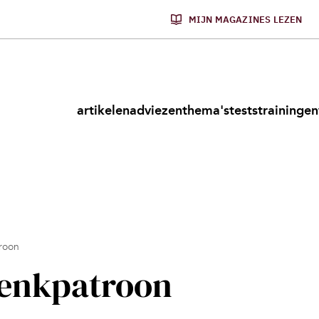
MIJN MAGAZINES LEZEN
artikelen
adviezen
thema's
tests
trainingen
roon
denkpatroon