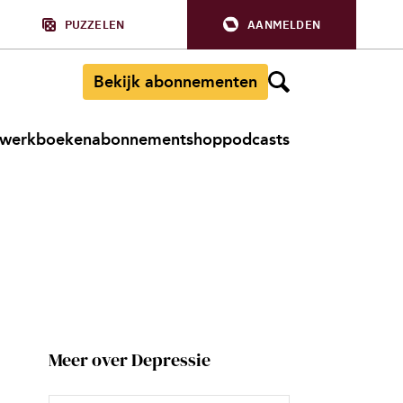
PUZZELEN
AANMELDEN
Bekijk abonnementen
werkboeken
abonnement
shop
podcasts
Meer over Depressie