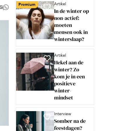
Artikel
Premium
In de winter op
non-actief:
moeten
mensen ook in
winterslaap?
Artikel
Hekel aan de
winter? Zo
kom je in een
positieve
winter-
mindset
Interview
Somber na de
feestdagen?