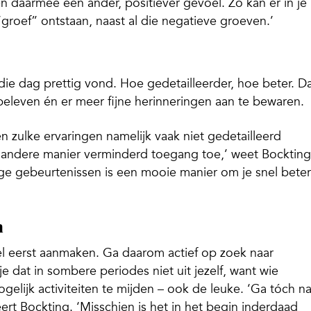
 daarmee een ander, positiever gevoel. Zo kan er in je
 “groef” ontstaan, naast al die negatieve groeven.’
 die dag prettig vond. Hoe gedetailleerder, hoe beter. D
 beleven én er meer fijne herinneringen aan te bewaren.
 zulke ervaringen namelijk vaak niet gedetailleerd
 andere manier verminderd toegang toe,’ weet Bockting
ge gebeurtenissen is een mooie manier om je snel beter
n
wel eerst aanmaken. Ga daarom actief op zoek naar
je dat in sombere periodes niet uit jezelf, want wie
ogelijk activiteiten te mijden – ook de leuke. ‘Ga tóch n
seert Bockting. ‘Misschien is het in het begin inderdaad