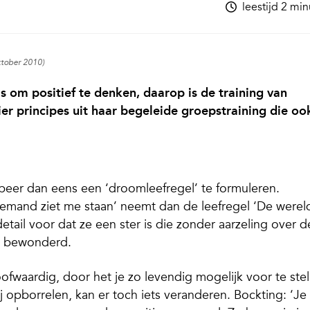
leestijd 2 mi
ktober 2010)
is om positief te denken, daarop is de training van
er principes uit haar begeleide groepstraining die oo
beer dan eens een ‘droomleefregel’ te formuleren.
iemand ziet me staan’ neemt dan de leefregel ‘De werel
 detail voor dat ze een ster is die zonder aarzeling over d
t bewonderd.
oofwaardig, door het je zo levendig mogelijk voor te stel
bij opborrelen, kan er toch iets veranderen. Bockting: ‘Je