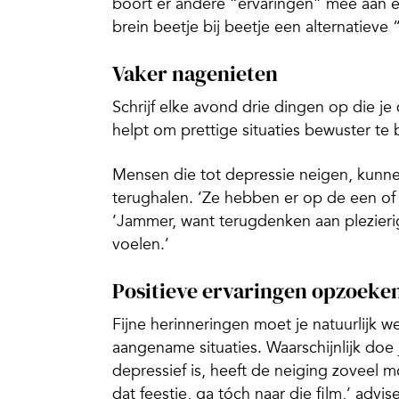
boort er andere “ervaringen” mee aan en
brein beetje bij beetje een alternatieve
Vaker nagenieten
Schrijf elke avond drie dingen op die je
helpt om prettige situaties bewuster te
Mensen die tot depressie neigen, kunnen
terughalen. ‘Ze hebben er op de een of
‘Jammer, want terugdenken aan plezieri
voelen.’
Positieve ervaringen opzoeke
Fijne herinneringen moet je natuurlijk 
aangename situaties. Waarschijnlijk doe 
depressief is, heeft de neiging zoveel m
dat feestje, ga tóch naar die film,’ advi