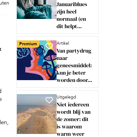
nuten
Januariblues
zijn heel
normaal (en
dit helpt...
Artikel
Premium
k
Van partydrug
naar
geneesmiddel:
kun je beter
worden door...
d
Uitgelegd
e
Niet iedereen
wordt blij van
de zomer: dit
len,
is waarom
warm weer