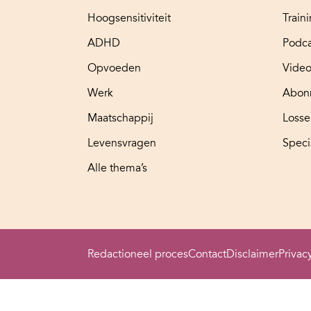
Hoogsensitiviteit
Train
ADHD
Podca
Opvoeden
Video
Werk
Abon
Maatschappij
Loss
Levensvragen
Speci
Alle thema’s
Redactioneel proces
Contact
Disclaimer
Privac