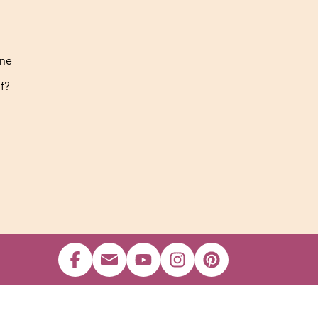
ine
f?