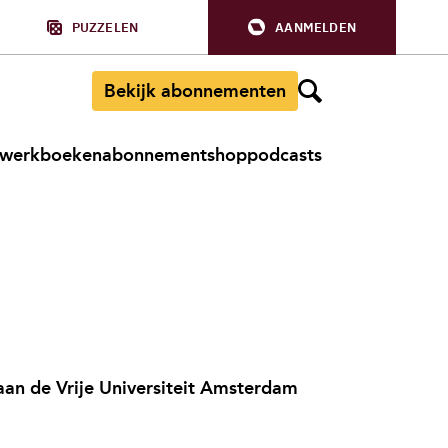
PUZZELEN
AANMELDEN
Bekijk abonnementen
werkboeken
abonnement
shop
podcasts
 aan de Vrije Universiteit Amsterdam