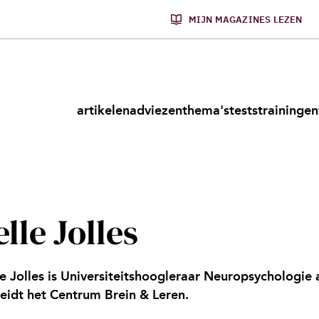
MIJN MAGAZINES LEZEN
artikelen
adviezen
thema's
tests
trainingen
elle Jolles
le Jolles is Universiteitshoogleraar Neuropsychologie
leidt het Centrum Brein & Leren.