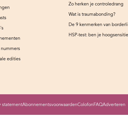
Zo herken je controledrang
ingen
Wat is traumabonding?
sts
De 9 kenmerken van borderl
's
HSP-test: ben je hoogsensitie
nementen
e nummers
ale edities
y statement
Abonnementsvoorwaarden
Colofon
FAQ
Adverteren