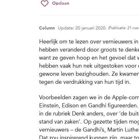
Opslaan
Column
Update: 20 januari 2020.
(Publicatie: 21 n
Heerlijk om te lezen over vernieuwers 
hebben veranderd door groots te denke
want ze geven hoop en het gevoel dat
hebben vaak hun nek uitgestoken voor e
gewone leven bezighouden. Ze kwamen o
tegen de verdrukking van hun tijd in.
Voorbeelden zagen we in de Apple-co
Einstein, Edison en Gandhi figureerden
in de rubriek
Denk anders
, over ‘de bui
stand van zaken’. Op gezette tijden mog
vernieuwers – de Gandhi’s, Martin Luthe
Dat zou inspirerend kunnen zijn, maar 