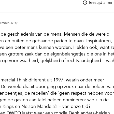
leestijd 3 mi
ovember 2016)
in de geschiedenis van de mens. Mensen die de wereld
n en buiten de gebaande paden te gaan. Inspiratoren,
 we een beter mens kunnen worden. Helden ook, want z
en grotere zaak dan de eigenbelangetjes die ons in he
p voor waarheid, gelijkheid of rechtvaardigheid – vaa
mmercial
Think different
uit 1997, waarin onder meer
.
De wereld
draait door
ging op zoek naar de helden van
tenbeentjes, de rebellen’ die ‘geen respect hebben voo
en de gasten aan tafel helden nomineren: wie zijn de
r Kings en Nelson Mandela’s – van onze tijd?
toen DWDD laatst weer een rondje
Denk anders
-helden