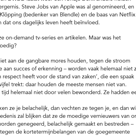
n ergernis. Steve Jobs van Apple was al genomineerd, en
öpping (bedenker van Blendle) en de baas van Netflix 
at ons dagelijks leven heeft beïnvloed.
ze
on-demand
tv-series en artikelen. Maar was het
moedig?
niet aan de gangbare mores houden, tegen de stroom
e aan succes of erkenning – worden vaak helemaal niet 
respect heeft voor de stand van zaken’, die een spaak 
wijfel trekt: daar houden de meeste mensen niet van.
 tijd helemaal niet door velen bewonderd. Ze hadden e
en ze je belachelijk, dan vechten ze tegen je, en dan w
iedenis zal blijken dat ze de moedige vernieuwers van o
ze worden genegeerd, belachelijk gemaakt en bestreden –
at tegen de kortetermijnbelangen van de goegemeente