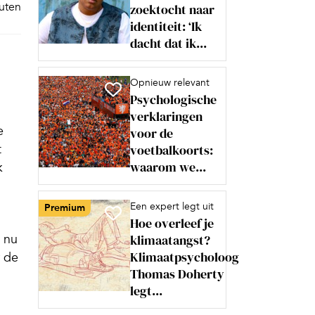
nuten
zoektocht naar
identiteit: ‘Ik
dacht dat ik...
Opnieuw relevant
Psychologische
verklaringen
e
voor de
t
voetbalkoorts:
waarom we...
k
Een expert legt uit
Premium
Hoe overleef je
 nu
klimaatangst?
Klimaatpsycholoog
r de
Thomas Doherty
legt...