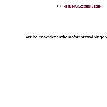
MIJN MAGAZINES LEZEN
artikelen
adviezen
thema's
tests
trainingen