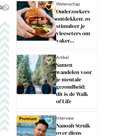
Wetenschap
Onderzoekers
ontdekken: zo
stimuleer je
vleeseters om
vaker...
Artikel
Samen
wandelen voor
je mentale
gezondheid:
dit is de Walk
of Life
Interview
Premium
Nanoah Struik
over diens