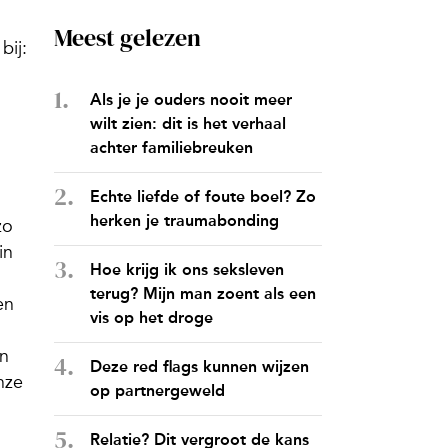
Meest gelezen
bij:
Als je je ouders nooit meer
wilt zien: dit is het verhaal
achter familiebreuken
Echte liefde of foute boel? Zo
herken je traumabonding
zo
in
Hoe krijg ik ons seksleven
terug? Mijn man zoent als een
en
vis op het droge
in
Deze red flags kunnen wijzen
nze
op partnergeweld
Relatie? Dit vergroot de kans