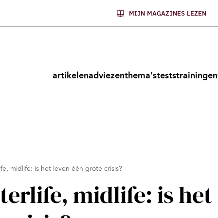
MIJN MAGAZINES LEZEN
artikelen
adviezen
thema's
tests
trainingen
fe, midlife: is het leven één grote crisis?
erlife, midlife: is het