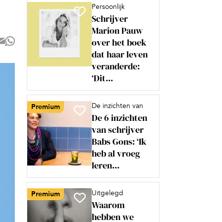
Persoonlijk
Schrijver
Marion Pauw
over het boek
dat haar leven
veranderde:
‘Dit...
De inzichten van
Premium
De 6 inzichten
van schrijver
Babs Gons: ‘Ik
heb al vroeg
leren...
Uitgelegd
Premium
Waarom
hebben we