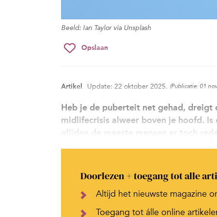
Beeld: Ian Taylor via Unsplash
Opslaan
Artikel
Update: 22 oktober 2025.
(Publicatie: 01 n
Heb je de puberteit net gehad, dreigt d
midlifecrisis alweer boven je hoofd. I
glijden de meeste mensen er toch rede
Doorlezen + toegang tot alle art
Altijd het nieuwste magazine o
Toegang tot álle online artikele