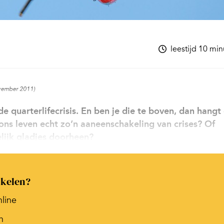
leestijd 10 mi
ovember 2011)
e quarterlifecrisis. En ben je die te boven, dan hangt
s ons leven echt zo’n aaneenschakeling van crises? Of
lijk gladjes doorheen?
ikelen?
nline
n