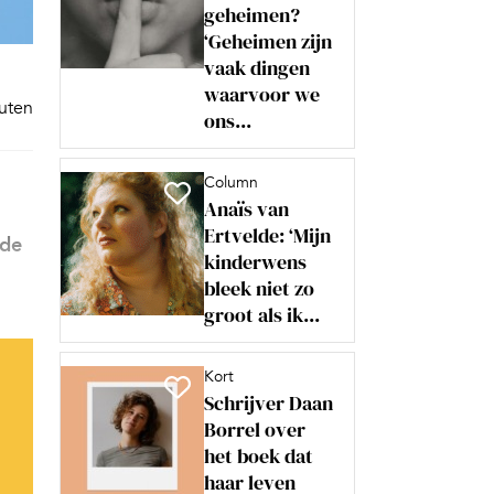
geheimen?
‘Geheimen zijn
vaak dingen
waarvoor we
nuten
ons...
Column
Anaïs van
Ertvelde: ‘Mijn
 de
kinderwens
bleek niet zo
groot als ik...
Kort
Schrijver Daan
Borrel over
het boek dat
haar leven