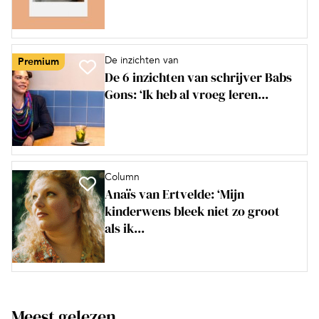
De inzichten van
Premium
De 6 inzichten van schrijver Babs
Gons: ‘Ik heb al vroeg leren...
Column
Anaïs van Ertvelde: ‘Mijn
kinderwens bleek niet zo groot
als ik...
Meest gelezen