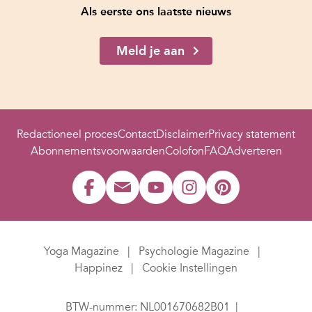
Als eerste ons laatste nieuws
Meld je aan
Redactioneel proces
Contact
Disclaimer
Privacy statement
Abonnementsvoorwaarden
Colofon
FAQ
Adverteren
Yoga Magazine
Psychologie Magazine
Happinez
Cookie Instellingen
BTW-nummer: NL001670682B01