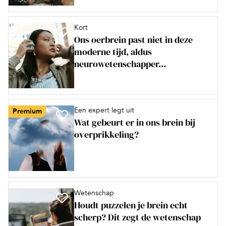
Kort
Ons oerbrein past niet in deze
moderne tijd, aldus
neurowetenschapper...
Een expert legt uit
Premium
Wat gebeurt er in ons brein bij
overprikkeling?
Wetenschap
Houdt puzzelen je brein echt
scherp? Dit zegt de wetenschap