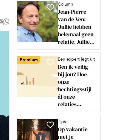
Column
Jean-Pierre
van de Ven:
‘Jullie hebben
helemaal geen
relatie. Jullie...
Een expert legt uit
Premium
Ben ik veilig
bij jou? Hoe
onze
hechtingsstijl
ál onze
relaties...
Tips
Op vakantie
met je