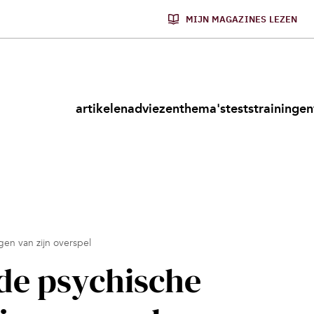
MIJN MAGAZINES LEZEN
artikelen
adviezen
thema's
tests
trainingen
gen van zijn overspel
 de psychische