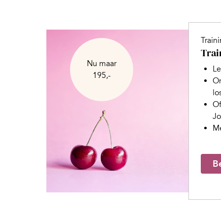
Train
Trai
Nu maar
Le
195,-
On
lo
Of
J
Me
Be