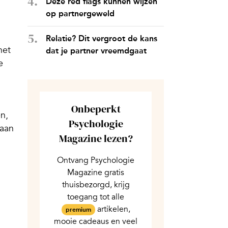
Deze red flags kunnen wijzen
op partnergeweld
Relatie? Dit vergroot de kans
het
dat je partner vreemdgaat
e
Onbeperkt
n,
Psychologie
 aan
Magazine lezen?
Ontvang Psychologie
Magazine gratis
thuisbezorgd, krijg
toegang tot alle
artikelen,
premium
mooie cadeaus en veel