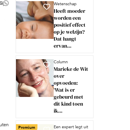
Wetenschap
Heeft moeder
worden een
positief effect
op je welzijn?
Dat hangt
ervan...
Column
Marieke de Wit
over
opvoeden:
‘Wat is er
gebeurd met
dit kind toen
ik...
nuten
Een expert legt uit
Premium