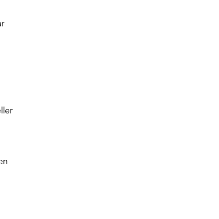
ar
ller
en