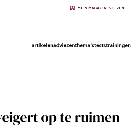
MIJN MAGAZINES LEZEN
artikelen
adviezen
thema's
tests
trainingen
n
eigert op te ruimen