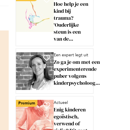
Hoe help je een
kind bij
trauma?
‘Ouderlijke
steun is een
van de...
Een expert legt uit
Zo ga je om met een
experimenterende
puber volgens
kinderpsycholoog...
Actueel
Premium
Enig kinderen
egoïstisch,
verwend of