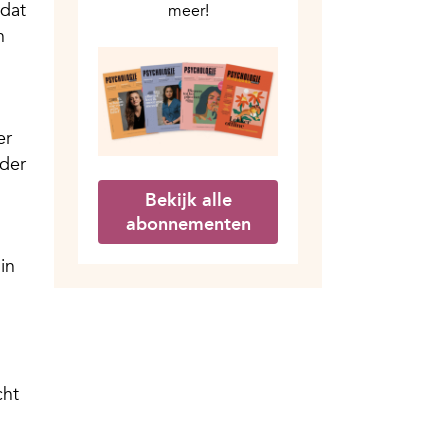
 dat
meer!
n
er
nder
Bekijk alle
abonnementen
in
cht