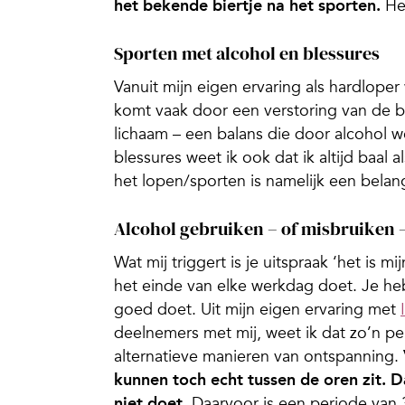
het bekende biertje na het sporten.
Het
Sporten met alcohol en blessures
Vanuit mijn eigen ervaring als hardloper
komt vaak door een verstoring van de ba
lichaam – een balans die door alcohol 
blessures weet ik ook dat ik altijd baal 
het lopen/sporten is namelijk een belangr
Alcohol gebruiken – of misbruiken 
Wat mij triggert is je uitspraak ‘het is 
het einde van elke werkdag doet. Je h
goed doet. Uit mijn eigen ervaring met
deelnemers met mij, weet ik dat zo’n per
alternatieve manieren van ontspanning.
kunnen toch echt tussen de oren zit. Da
niet doet.
Daarvoor is een periode van 