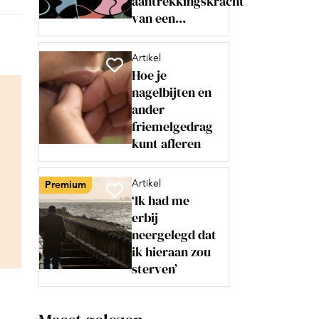
aantrekkingskracht
van een...
Artikel
Hoe je
nagelbijten en
ander
friemelgedrag
kunt afleren
Artikel
Premium
‘Ik had me
erbij
neergelegd dat
ik hieraan zou
sterven’