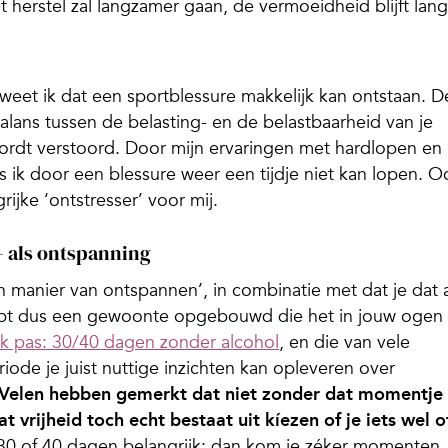
 herstel zal langzamer gaan, de vermoeidheid blijft lang
 weet ik dat een sportblessure makkelijk kan ontstaan. D
lans tussen de belasting- en de belastbaarheid van je
wordt verstoord. Door mijn ervaringen met hardlopen en
als ik door een blessure weer een tijdje niet kan lopen. O
ijke ‘ontstresser’ voor mij.
– als ontspanning
mijn manier van ontspannen’, in combinatie met dat je dat 
ebt dus een gewoonte opgebouwd die het in jouw ogen
Ik pas: 30/40 dagen zonder alcohol
, en die van vele
iode je juist nuttige inzichten kan opleveren over
Velen hebben gemerkt dat niet zonder dat momentje
t vrijheid toch echt bestaat uit kíezen of je iets wel o
30 of 40 dagen belangrijk: dan kom je zéker momenten