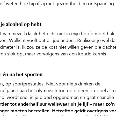
zelf weten hoe hij of zij met gezondheid en ontspanning
je alcohol op hebt
et van mezelf dat ik het echt niet in mijn hoofd moet hal
en. Wellicht voelt dat bij jou anders. Realiseer je wel da
dmeter is. Ik zou ze de kost niet willen geven die dacht
een slok op, maar vervolgens van een koude kermis
or én na het sporten
, op sportprestaties. Niet voor niets drinken de
afgaand aan het olympisch toernooi geen druppel alco
ol wordt snel in je bloed opgenomen en gaat naar alle
tier tot anderhalf uur weliswaar uit je lijf – maar zo’n
anger moeten herstellen. Hetzelfde geldt overigens vo