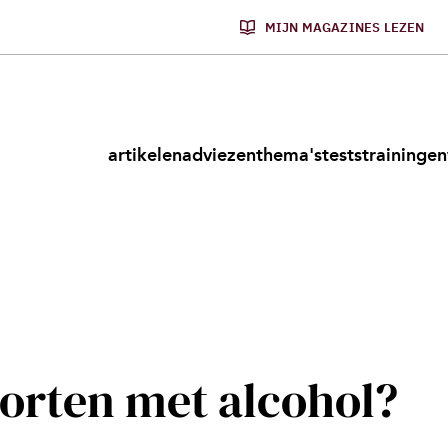
MIJN MAGAZINES LEZEN
artikelen
adviezen
thema's
tests
trainingen
porten met alcohol?