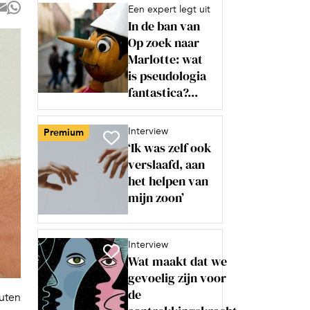
Een expert legt uit
In de ban van
Op zoek naar
Marlotte: wat
is pseudologia
fantastica?...
Interview
Premium
‘Ik was zelf ook
verslaafd, aan
het helpen van
mijn zoon’
Interview
Wat maakt dat we
gevoelig zijn voor
de
nuten