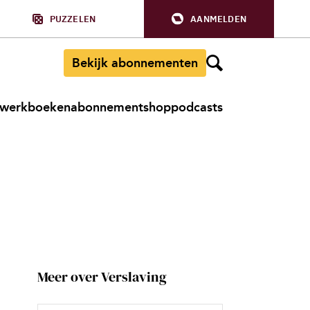
PUZZELEN
AANMELDEN
Bekijk abonnementen
werkboeken
abonnement
shop
podcasts
Meer over Verslaving