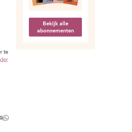
Bekijk alle
abonnementen
r te
der