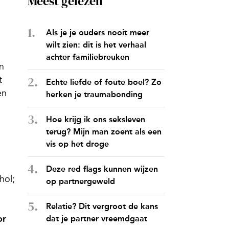
Meest gelezen
Als je je ouders nooit meer
wilt zien: dit is het verhaal
achter familiebreuken
en
t
Echte liefde of foute boel? Zo
en
herken je traumabonding
Hoe krijg ik ons seksleven
terug? Mijn man zoent als een
vis op het droge
Deze red flags kunnen wijzen
hol;
op partnergeweld
Relatie? Dit vergroot de kans
or
dat je partner vreemdgaat