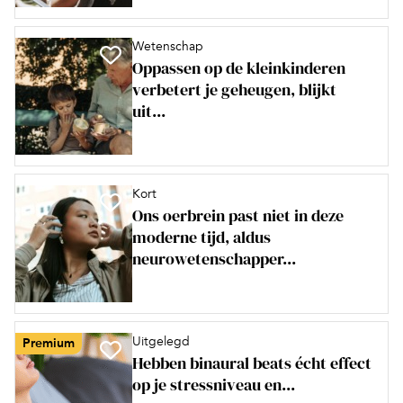
Wetenschap
Oppassen op de kleinkinderen
verbetert je geheugen, blijkt
uit...
Kort
Ons oerbrein past niet in deze
moderne tijd, aldus
neurowetenschapper...
Uitgelegd
Premium
Hebben binaural beats écht effect
op je stressniveau en...