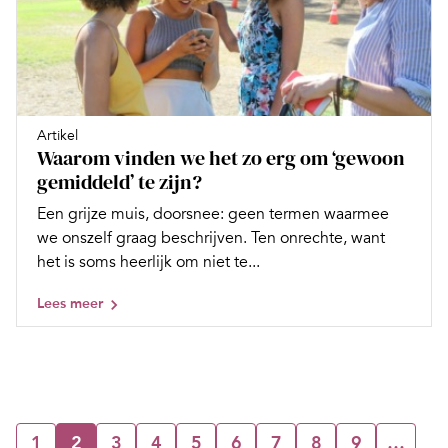
Artikel
Waarom vinden we het zo erg om ‘gewoon
gemiddeld’ te zijn?
Een grijze muis, doorsnee: geen termen waarmee
we onszelf graag beschrijven. Ten onrechte, want
het is soms heerlijk om niet te...
Lees meer
1
2
3
4
5
6
7
8
9
…