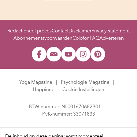
Redactioneel proces
Contact
Disclaimer
Privacy statement
Abonnementsvoorwaarden
Colofon
FAQ
Adverteren
Yoga Magazine
Psychologie Magazine
Happinez
Cookie Instellingen
BTW-nummer: NL001670682B01
KvK-nummer: 33071833
De inhoud op deze pagina wordt momenteel