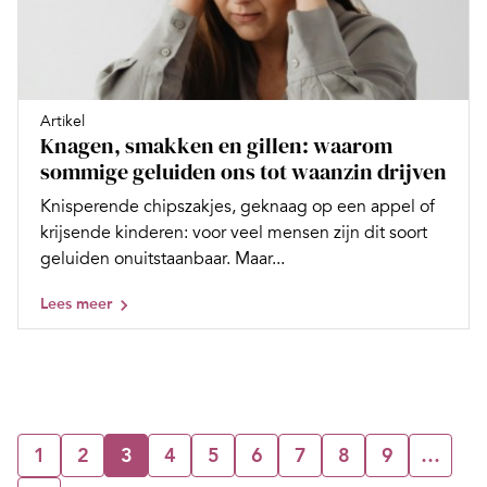
Artikel
Knagen, smakken en gillen: waarom
sommige geluiden ons tot waanzin drijven
Knisperende chipszakjes, geknaag op een appel of
krijsende kinderen: voor veel mensen zijn dit soort
geluiden onuitstaanbaar. Maar...
Lees meer
1
2
3
4
5
6
7
8
9
…