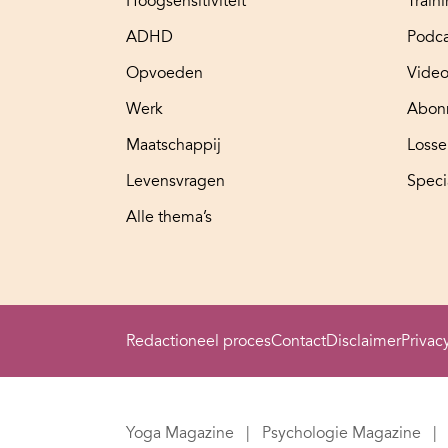
Hoogsensitiviteit
Train
ADHD
Podca
Opvoeden
Video
Werk
Abon
Maatschappij
Loss
Levensvragen
Speci
Alle thema’s
Redactioneel proces
Contact
Disclaimer
Privac
Yoga Magazine
Psychologie Magazine