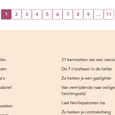
1
2
3
4
5
6
7
8
9
…
11
elen
21 kenmerken van een narcis
ezen
De 7 crisisfasen in de liefde
a's
Zo herken je een gaslighter
sbrief
Van vermijdende naar veilige
hechtingsstijl
Laat familiepatronen los
boeken
Zo herken je controledrang