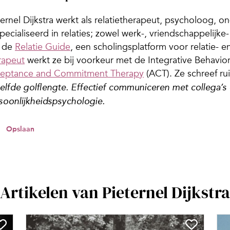
ternel Dijkstra
werkt
als
relatietherapeut
,
psycholoog
,
on
pecialiseerd in relaties; zowel werk-, vriendschappelijke- 
 de
Relatie Guide
, een scholingsplatform voor relatie- 
rapeut
werkt ze bij voorkeur met de Integrative Behavio
eptance and Commitment Therapy
(ACT). Ze schreef r
elfde golflengte. Effectief communiceren met collega’s di
soonlijkheidspsychologie.
Opslaan
Artikelen van Pieternel Dijkstra