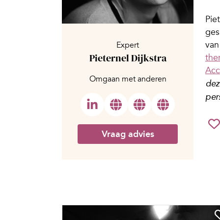
Pie
ges
van
Expert
Pieternel Dijkstra
the
Acc
Omgaan met anderen
dez
per
Vraag advies