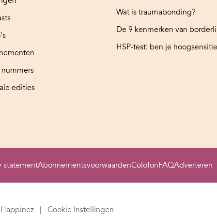
ingen
Wat is traumabonding?
sts
De 9 kenmerken van borderl
's
HSP-test: ben je hoogsensitie
nementen
e nummers
ale edities
y statement
Abonnementsvoorwaarden
Colofon
FAQ
Adverteren
Happinez
Cookie Instellingen