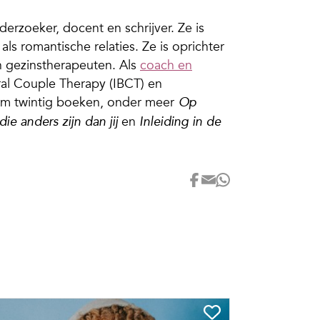
derzoeker
, docent
en
schrij
ver
. Ze is
als romantische relaties. Ze is oprichter
en gezinstherapeuten. Als
coach en
ral Couple Therapy (IBCT) en
uim twintig boeken, onder meer
Op
en
e anders zijn dan jij
Inleiding in de