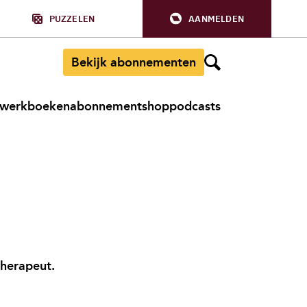
PUZZELEN
AANMELDEN
Bekijk abonnementen
werkboeken
abonnement
shop
podcasts
therapeut.