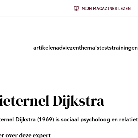
MIJN MAGAZINES LEZEN
artikelen
adviezen
thema's
tests
trainingen
ieternel Dijkstra
ternel Dijkstra (1969) is sociaal psycholoog en relatie
r over deze expert