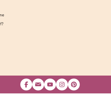
ine
f?