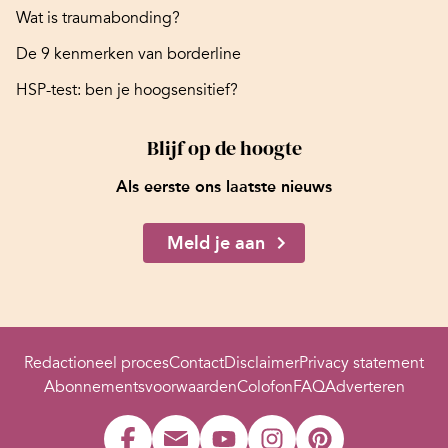
Wat is traumabonding?
De 9 kenmerken van borderline
HSP-test: ben je hoogsensitief?
Blijf op de hoogte
Als eerste ons laatste nieuws
Meld je aan
Redactioneel proces
Contact
Disclaimer
Privacy statement
Abonnementsvoorwaarden
Colofon
FAQ
Adverteren