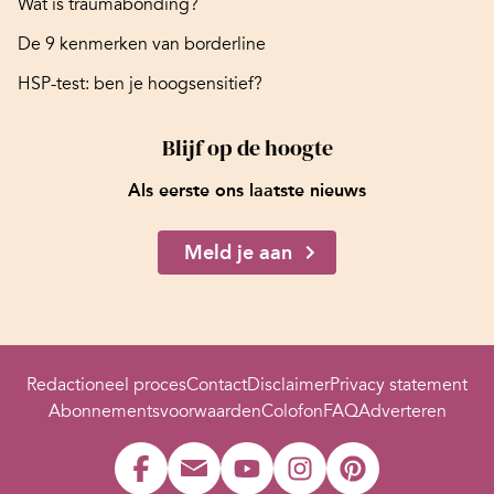
Wat is traumabonding?
De 9 kenmerken van borderline
HSP-test: ben je hoogsensitief?
Blijf op de hoogte
Als eerste ons laatste nieuws
Meld je aan
Redactioneel proces
Contact
Disclaimer
Privacy statement
Abonnementsvoorwaarden
Colofon
FAQ
Adverteren